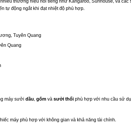
 nhiều thương hiệu nổi tiếng như Kangaroo, Sunhouse, và các 
n tự động ngắt khi đạt nhiệt độ phù hợp.
Dương, Tuyên Quang
uyên Quang
n
òng máy sưởi
dầu
,
gốm
và
sưởi thổi
phù hợp với nhu cầu sử d
hiếc máy phù hợp với không gian và khả năng tài chính.