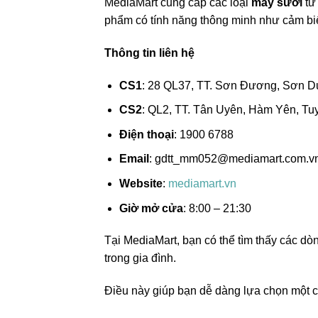
MediaMart cung cấp các loại
máy sưởi
từ
phẩm có tính năng thông minh như cảm biế
Thông tin liên hệ
CS1
: 28 QL37, TT. Sơn Đương, Sơn 
CS2
: QL2, TT. Tân Uyên, Hàm Yên, T
Điện thoại
: 1900 6788
Email
:
gdtt_mm052@mediamart.com.v
Website
:
mediamart.vn
Giờ mở cửa
: 8:00 – 21:30
Tại MediaMart, bạn có thể tìm thấy các d
trong gia đình.
Điều này giúp bạn dễ dàng lựa chọn một c