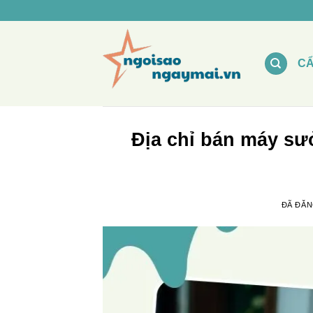
Chuyển
đến
nội
dung
C
Địa chỉ bán máy sư
ĐÃ ĐĂ