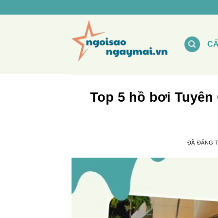
Chuyển
đến
nội
dung
C
Top 5 hồ bơi Tuyên 
ĐÃ ĐĂNG 