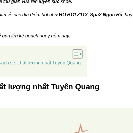
a thư giãn vừa rèn luyện sức khỏe.
 tiết về các địa điểm hot như
HỒ BƠI Z113
,
Spa2 Ngọc Hà
, hay
 để bạn lên kế hoạch ngay hôm nay!
 sạch sẽ, chất lượng nhất Tuyên Quang
hất lượng nhất Tuyên Quang