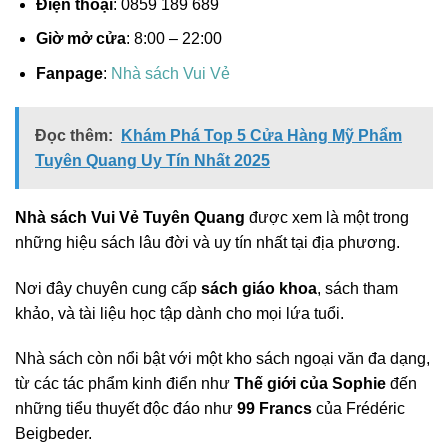
Điện thoại
: 0859 189 689
Giờ mở cửa
: 8:00 – 22:00
Fanpage
:
Nhà sách Vui Vẻ
Đọc thêm:
Khám Phá Top 5 Cửa Hàng Mỹ Phẩm
Tuyên Quang Uy Tín Nhất 2025
Nhà sách Vui Vẻ Tuyên Quang
được xem là một trong
những hiệu sách lâu đời và uy tín nhất tại địa phương.
Nơi đây chuyên cung cấp
sách giáo khoa
, sách tham
khảo, và tài liệu học tập dành cho mọi lứa tuổi.
Nhà sách còn nổi bật với một kho sách ngoại văn đa dạng,
từ các tác phẩm kinh điển như
Thế giới của Sophie
đến
những tiểu thuyết độc đáo như
99 Francs
của Frédéric
Beigbeder.