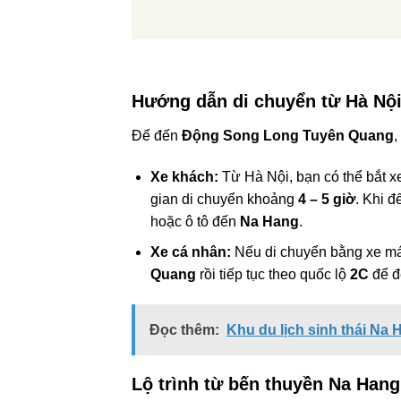
Hướng dẫn di chuyển từ Hà Nội 
Để đến
Động Song Long Tuyên Quang
,
Xe khách:
Từ Hà Nội, bạn có thể bắt x
gian di chuyển khoảng
4 – 5 giờ
. Khi đ
hoặc ô tô đến
Na Hang
.
Xe cá nhân:
Nếu di chuyển bằng xe máy
Quang
rồi tiếp tục theo quốc lộ
2C
để đ
Đọc thêm:
Khu du lịch sinh thái Na
Lộ trình từ bến thuyền Na Han