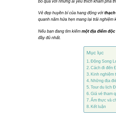
bỏ qua với những ai yêu thích khám phá th
Vẻ đẹp huyền bí của hang động với
thạch
quanh năm hứa hẹn mang lại trải nghiệm 
Nếu bạn đang tìm kiếm
một địa điểm độc
đầy đủ nhất.
Mục lục
Động Song Lo
Cách đi đến
Kinh nghiệm 
Những địa đi
Tour du lịch
Giá vé tham 
Ẩm thực và c
Kết luận