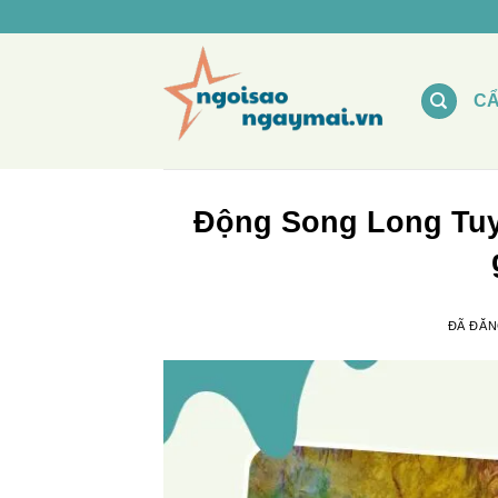
Chuyển
đến
nội
dung
C
Động Song Long Tuy
ĐÃ ĐĂ