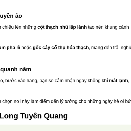
huyền ảo
ản chiếu lên những
cột thạch nhũ lấp lánh
tạo nên khung cảnh
ùm pha lê
hoặc
gốc cây cổ thụ hóa thạch
, mang đến trải ngh
ẻ quanh năm
nào, bước vào hang, bạn sẽ cảm nhận ngay không khí
mát lạnh,
h chọn nơi này làm điểm đến lý tưởng cho những ngày hè oi bứ
 Long Tuyên Quang