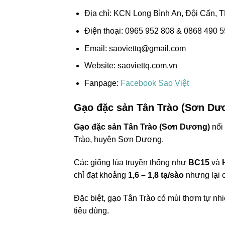
Địa chỉ: KCN Long Bình An, Đội Cấn, 
Điện thoại: 0965 952 808 & 0868 490 
Email:
saoviettq@gmail.com
Website: saoviettq.com.vn
Fanpage:
Facebook Sao Việt
Gạo đặc sản Tân Trào (Sơn Dư
Gạo đặc sản Tân Trào (Sơn Dương)
nổi 
Trào, huyện Sơn Dương.
Các giống lúa truyền thống như
BC15
và
chỉ đạt khoảng
1,6 – 1,8 tạ/sào
nhưng lại c
Đặc biệt, gạo Tân Trào có mùi thơm tự nhi
tiêu dùng.