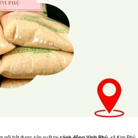
m nổi bật được sản xuất tại
cánh đồng Vinh Phú
, xã Kim Phú,