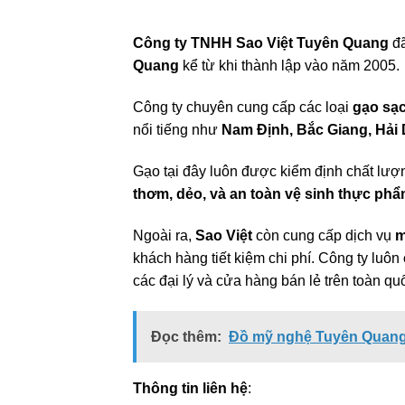
Công ty TNHH Sao Việt Tuyên Quang
đã
Quang
kể từ khi thành lập vào năm 2005.
Công ty chuyên cung cấp các loại
gạo sạc
nổi tiếng như
Nam Định, Bắc Giang, Hả
Gạo tại đây luôn được kiểm định chất lượ
thơm, dẻo, và an toàn vệ sinh thực ph
Ngoài ra,
Sao Việt
còn cung cấp dịch vụ
m
khách hàng tiết kiệm chi phí. Công ty luôn
các đại lý và cửa hàng bán lẻ trên toàn qu
Đọc thêm:
Đồ mỹ nghệ Tuyên Quang 2
Thông tin liên hệ
: