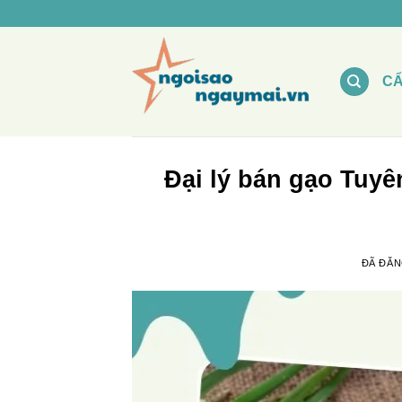
Chuyển
đến
nội
dung
C
Đại lý bán gạo Tuyê
ĐÃ ĐĂ